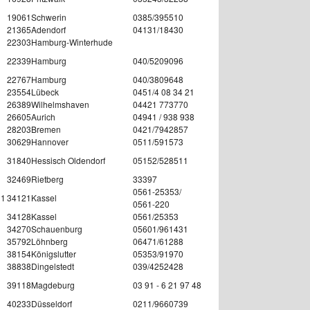
19061
Schwerin
0385/395510
21365
Adendorf
04131/18430
22303
Hamburg-Winterhude
22339
Hamburg
040/5209096
22767
Hamburg
040/3809648
23554
Lübeck
0451/4 08 34 21
26389
Wilhelmshaven
04421 773770
26605
Aurich
04941 / 938 938
28203
Bremen
0421/7942857
30629
Hannover
0511/591573
31840
Hessisch Oldendorf
05152/528511
32469
Rietberg
33397
0561-25353/
11
34121
Kassel
0561-220
34128
Kassel
0561/25353
34270
Schauenburg
05601/961431
35792
Löhnberg
06471/61288
38154
Königslutter
05353/91970
38838
Dingelstedt
039/4252428
39118
Magdeburg
03 91 - 6 21 97 48
40233
Düsseldorf
0211/9660739