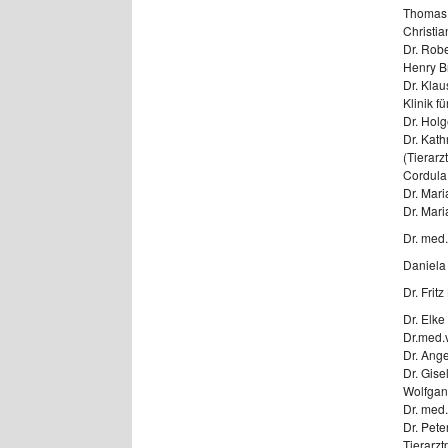
Thomas
Christia
Dr. Robe
Henry B
Dr. Klau
Klinik f
Dr. Holg
Dr. Kat
(Tierarz
Cordula
Dr. Mari
Dr. Mari
Dr. med.
Daniela 
Dr. Frit
Dr. Elke
Dr.med.v
Dr. Ang
Dr. Gise
Wolfgan
Dr. med.
Dr. Pete
Tierarz