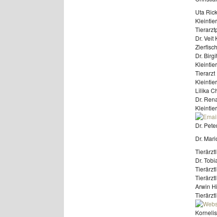
Uta Ric
Kleintie
Tierarzt
Dr. Veit
Zierfisc
Dr. Birg
Kleintie
Tierarzt
Kleinti
Lilika C
Dr. Rena
Kleintie
Dr. Pete
Dr. Mari
Tierärzt
Dr. Tobi
Tierärzt
Tierärzt
Arwin Hi
Tierärzt
Kornelis