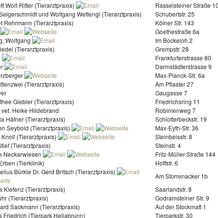
tt Wolf-Ritter (Tierarztpraxis)
Rasselsteiner Straße 1
Seigerschmidt und Wolfgang Wettengl (Tierarztpraxis)
Schubertstr. 25
t Rehrmann (Tierarztpraxis)
Kölner Str. 143
z
Goethestraße 6a
g, Wolfgang
Im Bockeloh 2
Riedel (Tierarztpraxis)
Grempstr. 28
n
Frankfurterstrasse 80
er
Darmstädterstrasse 9
erzberger
Max-Planck-Str. 6a
ttenzwei (Tierarztpraxis)
Am Pflaster 27
yer
Gaugasse 7
thee Giebler (Tierarztpraxis)
Friedrichsring 11
 vet. Heike Hildebrand
Robinienweg 7
la Häfner (Tierarztpraxis)
Schlotterbeckstr. 19
en Seybold (Tierarztpraxis)
Max-Eyth-Str. 36
e Knoll (Tierarztpraxis)
Steinbeisstr. 8
tief (Tierarztpraxis)
Steinstr. 4
nik Neckarwiesen
Fritz-Müller-Straße 144
rben (Tierklinik)
Hoffstr. 6
ellus Bürkle Dr. Gerd Britsch (Tierarztpraxis)
Am Storrenacker 1b
 Klefenz (Tierarztpraxis)
Saarlandstr. 8
hr (Tierarztpraxis)
Godramsteiner Str. 9
hard Sackmann (Tierarztpraxis)
Auf der Stockmatt 1
s Friedrich (Tierpark Hellabrunn)
Tierparkstr. 30