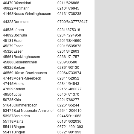
40470
Düsseldorf
0211/626868
40822
Mettmann
02104/76945
41468
Neuss-Grimlinghausen
02131/738238
44328
Dortmund
0700/8437772947
44536
Lünen
0231/ 875318
44892
Bochum
0234 / 294958
45131
Essen
0201/3844660
45279
Essen
0201/8535873
45326
Essen
0201/342603
45661
Recklinghausen
02361/71757
45888
Gelsenkirchen
0209/83580
46325
Borken
02861/93130
46569
Hünxe-Bruckhausen
02064/733974
47443
Moers-Meerbeck
02841/52852
4
47445
Moers
02841/94543
47829
Krefeld
02151-480077
49504
Lotte
05404/71370
50735
Köln
0221/766277
51645
Gummersbach
02261/65244
53474
Bad Neuenahr Ahrweiler
02641-206610
53937
Schleiden
02445/911083
55118
Mainz
06131/632036
55411
Bingen
06721 / 991393
55411
Bingen
06721/991393