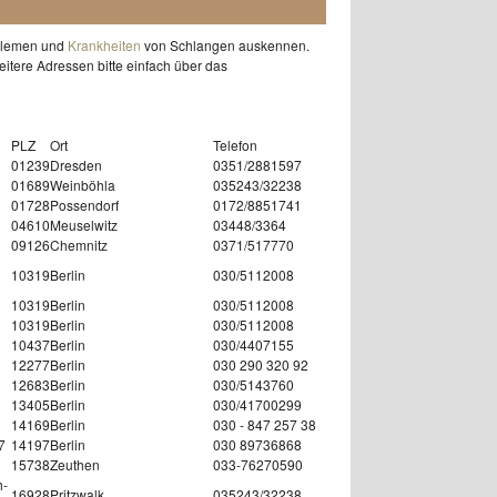
roblemen und
Krankheiten
von Schlangen auskennen.
eitere Adressen bitte einfach über das
PLZ
Ort
Telefon
01239
Dresden
0351/2881597
01689
Weinböhla
035243/32238
01728
Possendorf
0172/8851741
04610
Meuselwitz
03448/3364
09126
Chemnitz
0371/517770
10319
Berlin
030/5112008
10319
Berlin
030/5112008
10319
Berlin
030/5112008
10437
Berlin
030/4407155
12277
Berlin
030 290 320 92
12683
Berlin
030/5143760
13405
Berlin
030/41700299
14169
Berlin
030 - 847 257 38
7
14197
Berlin
030 89736868
15738
Zeuthen
033-76270590
h-
16928
Pritzwalk
035243/32238