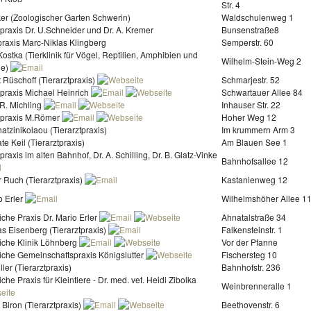
Str. 4
ker (Zoologischer Garten Schwerin)
Waldschulenweg 1
rpraxis Dr. U.Schneider und Dr. A. Kremer
Bunsenstraße8
praxis Marc-Niklas Klingberg
Semperstr. 60
 Kostka (Tierklinik für Vögel, Reptilien, Amphibien und
Wilhelm-Stein-Weg 2
he)
it Rüschoff (Tierarztpraxis)
Schmarjestr. 52
rpraxis Michael Heinrich
Schwartauer Allee 84
 R. Michling
Inhauser Str. 22
erpraxis M.Römer
Hoher Weg 12
hatzinikolaou (Tierarztpraxis)
Im krummern Arm 3
te Keil (Tierarztpraxis)
Am Blauen See 1
rpraxis im alten Bahnhof, Dr. A. Schilling, Dr. B. Glatz-Vinke
Bahnhofsallee 12
r Ruch (Tierarztpraxis)
Kastanienweg 12
o Erler
Wilhelmshöher Allee 1
liche Praxis Dr. Mario Erler
Ahnatalstraße 34
as Eisenberg (Tierarztpraxis)
Falkensteinstr. 1
liche Klinik Löhnberg
Vor der Pfanne
liche Gemeinschaftspraxis Königslutter
Fischersteg 10
ller (Tierarztpraxis)
Bahnhofstr. 236
liche Praxis für Kleintiere - Dr. med. vet. Heidi Zibolka
Weinbrenneralle 1
 Biron (Tierarztpraxis)
Beethovenstr. 6