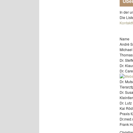
Über
In der u
Die List
Kontakt
Name
André Sc
Michael 
Thomas K
Dr. Stef
Dr. Klau
Dr. Car
Dr. Muts
Tierarzt
Dr. Sus
Kleinti
Dr. Lutz
Kai Röd
Praxis f
Dr.med.
Frank H
Christia