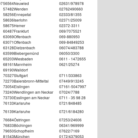
07
56564
Neuwied
02631/978978
57482
Wenden
02762490660
58256
Ennepetal
02333/81355
58636
Iserlohn
02371/25009
58675
Hemer
02372-3311
60487
Frankfurt
069/7075521
63069
Offenbach
069-880950
63071
Offenbach
069-84849253
63128
Dietzenbach
06074/483788
63599
Biebergemünd
06050/3300
65203
Wiesbaden
0611 - 1472655
68161
Mannheim
0621/25274
69190
Walldorf
70327
Stuttgart
0711/333863
72270
Baiersbronn-Mitteltal
07449/913245
73054
Eislingen
07161-5047997
73240
Wendlingen am Neckar
07024/7788
73730
Esslingen am Neckar
0711 - 35 98 28
76133
Karlsruhe
0721/848485
76139
Karlsruhe
0721/6184280
76684
Östringen
07253/24606
76833
Böchingen
06341/969999
79650
Schopfheim
07622/7169
81543
München
0172/4379053