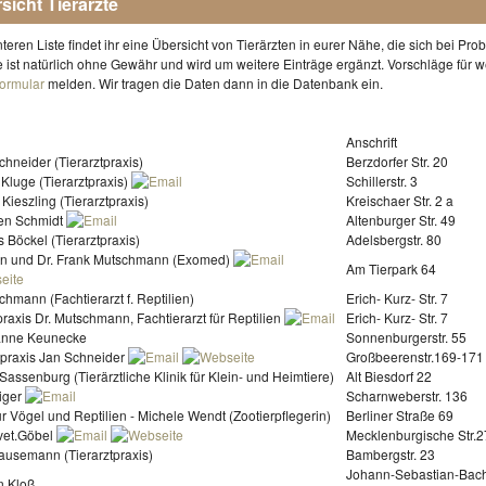
sicht Tierärzte
nteren Liste findet ihr eine Übersicht von Tierärzten in eurer Nähe, die sich bei P
e ist natürlich ohne Gewähr und wird um weitere Einträge ergänzt. Vorschläge für w
formular
melden. Wir tragen die Daten dann in die Datenbank ein.
Anschrift
hneider (Tierarztpraxis)
Berzdorfer Str. 20
Kluge (Tierarztpraxis)
Schillerstr. 3
ieszling (Tierarztpraxis)
Kreischaer Str. 2 a
fen Schmidt
Altenburger Str. 49
s Böckel (Tierarztpraxis)
Adelsbergstr. 80
en und Dr. Frank Mutschmann (Exomed)
Am Tierpark 64
chmann (Fachtierarzt f. Reptilien)
Erich- Kurz- Str. 7
praxis Dr. Mutschmann, Fachtierarzt für Reptilien
Erich- Kurz- Str. 7
anne Keunecke
Sonnenburgerstr. 55
erpraxis Jan Schneider
Großbeerenstr.169-171
 Sassenburg (Tierärztliche Klinik für Klein- und Heimtiere)
Alt Biesdorf 22
iger
Scharnweberstr. 136
ür Vögel und Reptilien - Michele Wendt (Zootierpflegerin)
Berliner Straße 69
vet.Göbel
Mecklenburgische Str.2
ausemann (Tierarztpraxis)
Bambergstr. 23
Johann-Sebastian-Bac
n Kloß