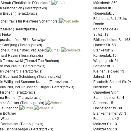
 Straub (Tierklinik in Düsseldorf)
Münsterstr. 359
in Müschenich (Tierarztpraxis)
Neanderstr. 8
m Breuer (Tierarztpraxis)
Römerplatz 5
Bücherstraße1 / Ecke
liche Praxis für Kleintiere Scharnhorst
Droote
z Meier (Tierarztpraxis)
Königsheide 47
d Finke
Stiftstr. 13
rpraxis auf der RÜ,L.Schwigat
Rüttenscheider Str. 168
e Großjung (Tierarztpraxis)
Horster Str. 58
liche Klinik Dr. med. vet. Apelt
Stankeitstr. 2
hard Rasim (Tierarztpraxis)
Körnerplatz 10
ek Tarnazewski (Tierarzt Zoo Bochum)
Walpurgisstr. 31
d von Praun (Tierarztpraxis)
Fontanestr. 3
lin Dennert (Tierarztpraxis)
Kleiner Feldweg 13
 & Eberhard Scheidung (Tierarztpraxis)
Jahnstr. 11
tin Wittig und Susanne Kramer (Tierarztpraxis)
Elisabeth-Selbert-Str. 2
elia Pier,und Dr. Jochen Krüger (Tierarztpraxis)
Niederstr. 1
 Fischer (Tierarztpraxis)
Cappelner Str. 1
ina Bremer (Tierarztpraxis)
Stammheimer Str. 4
nike Stöcker (Tierarztpraxis)
Sonnenstr. 5
la Friedrich
Hochstadenstr. 38
in Böttcher
Blankenheimer Str. 3
a Wiechert
Frauenlobstr. 42
a Donhauser (Tierarztpraxis)
Mainzer Str. 13
ael Schöneberger (Tierarztpraxis)
Mainzer Str. 13