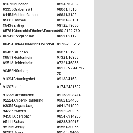
81673
München
089/67370579
83355
Grabenstätt
08661/1515
84453
Muhldorf am Inn
08631/8128
85221
Dachau
08131/55131
85435
Erding
08122/18590
85764
Oberschleißheim/München
089-2180 760
a
86343
Köngisbrunn
08231/2117
88454
Unteressendorf/Hochdorf
0170-2035151
89407
Dillingen
09071/51230
89518
Heidenheim
07321/46866
89518
Heidenheim
07321/46866
0911 / 5 444 73 -
90482
Nürnberg
20
91094
Bräuningshof
09133/4168
r.
91207
Lauf
0174/2431622
91238
Offenhausen
09158/928474
92224
Amberg-Raigering
09621/24455
93055
Regensburg
0941/791500
94227
Zwiesel
09922/802060
94501
Aldersbach
08547/914286
95111
Rehau
09283/899171
95196
Coburg
09561/30055
96269
Rossach
09565 / 94060