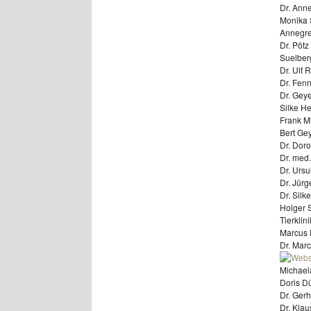
Dr. Anne
Monika 
Annegre
Dr. Pöt
Suelber
Dr. Ulf 
Dr. Fen
Dr. Gey
Silke H
Frank Mi
Bert Ge
Dr. Doro
Dr. med.
Dr. Ursu
Dr. Jürg
Dr. Silk
Holger S
Tierkli
Marcus E
Dr. Marc
Michaela
Doris Dü
Dr. Ger
Dr. Klau