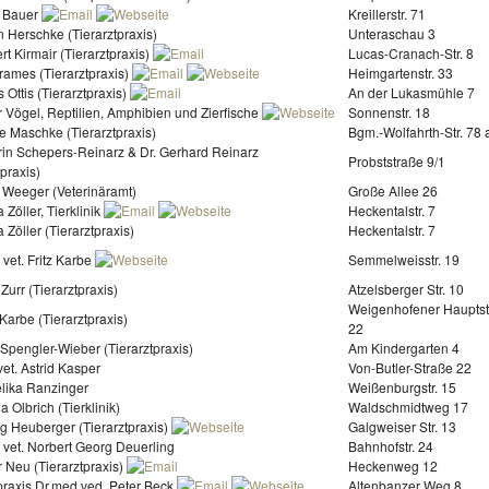
 Bauer
Kreillerstr. 71
n Herschke (Tierarztpraxis)
Unteraschau 3
rt Kirmair (Tierarztpraxis)
Lucas-Cranach-Str. 8
rames (Tierarztpraxis)
Heimgartenstr. 33
s Ottis (Tierarztpraxis)
An der Lukasmühle 7
ür Vögel, Reptilien, Amphibien und Zierfische
Sonnenstr. 18
e Maschke (Tierarztpraxis)
Bgm.-Wolfahrth-Str. 78 
hrin Schepers-Reinarz & Dr. Gerhard Reinarz
Probststraße 9/1
tpraxis)
 Weeger (Veterinäramt)
Große Allee 26
a Zöller, Tierklinik
Heckentalstr. 7
a Zöller (Tierarztpraxis)
Heckentalstr. 7
 vet. Fritz Karbe
Semmelweisstr. 19
Zurr (Tierarztpraxis)
Atzelsberger Str. 10
Weigenhofener Hauptst
z Karbe (Tierarztpraxis)
22
 Spengler-Wieber (Tierarztpraxis)
Am Kindergarten 4
et. Astrid Kasper
Von-Butler-Straße 22
elika Ranzinger
Weißenburgstr. 15
la Olbrich (Tierklinik)
Waldschmidtweg 17
g Heuberger (Tierarztpraxis)
Galgweiser Str. 13
 vet. Norbert Georg Deuerling
Bahnhofstr. 24
r Neu (Tierarztpraxis)
Heckenweg 12
tpraxis Dr.med.ved. Peter Beck
Altenbanzer Weg 8